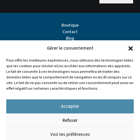
Boutique
Contact
Blog
À propos
Gérer le consentement
Partenaires
Points de vente
Pour offrir les meilleures expériences, nous utilisons des technologies telles
que les cookies pour stocker et/ou accéder aux informations des appareils.
Le fait de consentir à ces technologies nous permettra de traiter des
données telles que le comportement de navigation ou les ID uniques sur ce
site. Le fait de ne pas consentir ou de retirer son consentement peut avoir un
effet négatif sur certaines caractéristiques et fonctions.
Accepter
Refuser


Voir les préférences