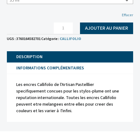
Effacer
quantité
AJOUTER AU PANIER
de
Callifolio
UGS :
3760164582701
Catégorie :
CALLIFOLIO
trio
DESCRIPTION
INFORMATIONS COMPLÉMENTAIRES
Les encres Callifolio de l'Artisan Pastelllier
specifiquement concues pour les stylos-plume ont une
reputation internationale. Toutes les encres Callifolio
peuvent etre melangees entre elles pour creer des
couleurs et les varier à l'infini.