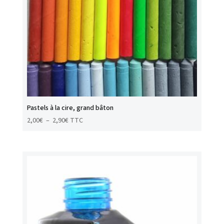
Pastels à la cire, grand bâton
Plage
2,00
€
–
2,90
€
TTC
de
prix :
2,00€
à
2,90€