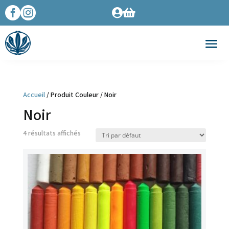




Accueil
/ Produit Couleur / Noir
Noir
4 résultats affichés