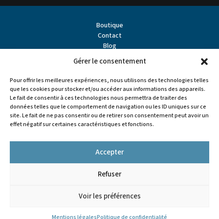
Boutique
Contact
Blog
À propos
Gérer le consentement
Partenaires
Points de vente
Pour offrir les meilleures expériences, nous utilisons des technologies telles
que les cookies pour stocker et/ou accéder aux informations des appareils.
Le fait de consentir à ces technologies nous permettra de traiter des
données telles que le comportement de navigation ou les ID uniques sur ce
site. Le fait de ne pas consentir ou de retirer son consentement peut avoir un
effet négatif sur certaines caractéristiques et fonctions.
Accepter
Refuser


Voir les préférences
Tous droits réservés - L'Artisan Pastellier
Mentions légales
Mentions légales
Politique de confidentialité