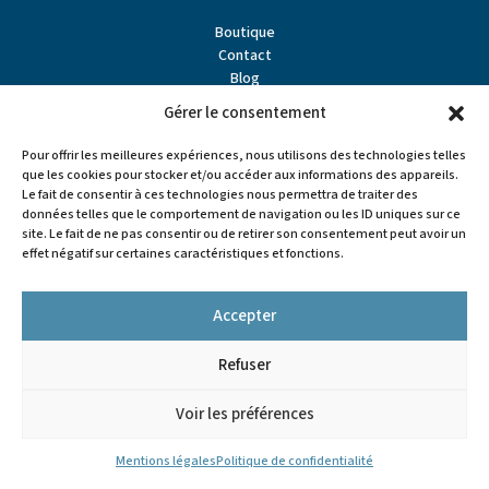
Boutique
Contact
Blog
À propos
Gérer le consentement
Partenaires
Points de vente
Pour offrir les meilleures expériences, nous utilisons des technologies telles
que les cookies pour stocker et/ou accéder aux informations des appareils.
Le fait de consentir à ces technologies nous permettra de traiter des
données telles que le comportement de navigation ou les ID uniques sur ce
site. Le fait de ne pas consentir ou de retirer son consentement peut avoir un
effet négatif sur certaines caractéristiques et fonctions.
Accepter
Refuser


Voir les préférences
Tous droits réservés - L'Artisan Pastellier
Mentions légales
Mentions légales
Politique de confidentialité
Politiques de confidentialité
Conditions générales de vente