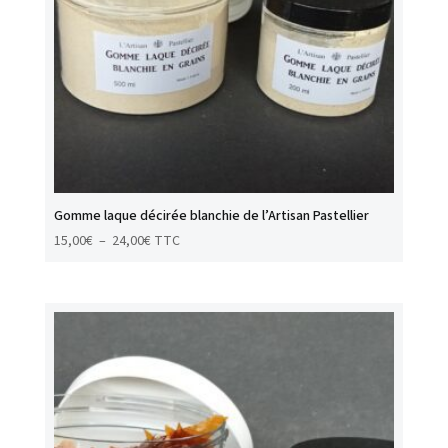
Gomme laque décirée blanchie de l’Artisan Pastellier
Plage
15,00
€
–
24,00
€
TTC
de
prix :
15,00€
à
24,00€