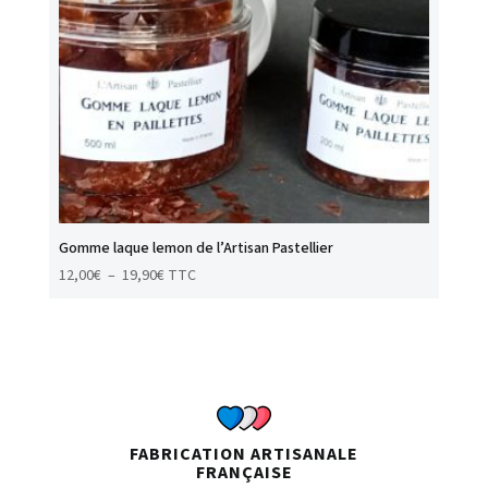
Gomme laque lemon de l’Artisan Pastellier
Plage
12,00
€
–
19,90
€
TTC
de
prix :
12,00€
à
19,90€
FABRICATION ARTISANALE
FRANÇAISE