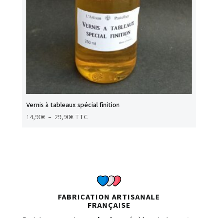
Vernis à tableaux spécial finition
Plage
14,90
€
–
29,90
€
TTC
de
prix :
14,90€
à
29,90€
FABRICATION ARTISANALE
FRANÇAISE