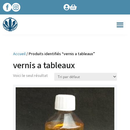




Accueil
/ Produits identifiés “vernis a tableaux”
vernis a tableaux
Voici le seul résultat