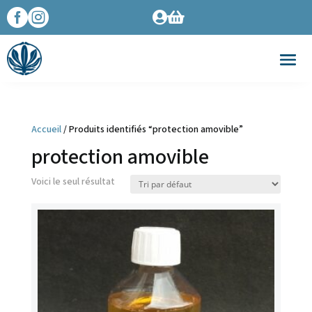




Accueil
/ Produits identifiés “protection amovible”
protection amovible
Voici le seul résultat