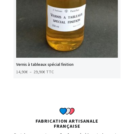
Vernis à tableaux spécial finition
Plage
14,90
€
–
29,90
€
TTC
de
prix :
14,90€
à
29,90€
FABRICATION ARTISANALE
FRANÇAISE