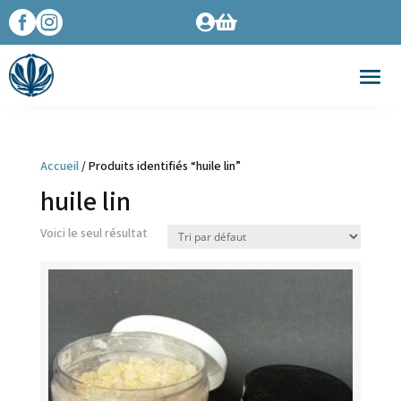




Accueil
/ Produits identifiés “huile lin”
huile lin
Voici le seul résultat