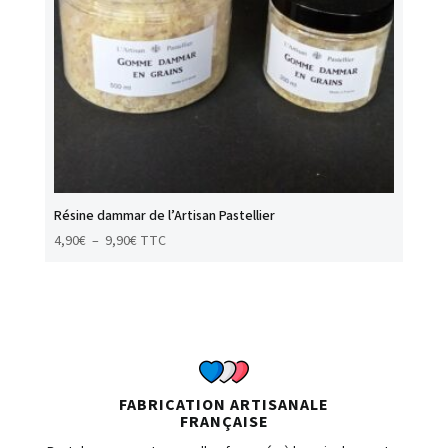
Résine dammar de l’Artisan Pastellier
Plage
4,90
€
–
9,90
€
TTC
de
prix :
4,90€
à
9,90€
FABRICATION ARTISANALE
FRANÇAISE