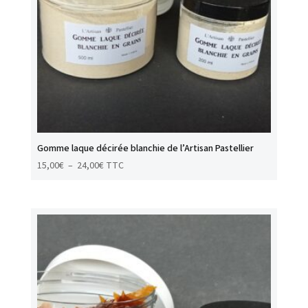
Gomme laque décirée blanchie de l’Artisan Pastellier
Plage
15,00
€
–
24,00
€
TTC
de
prix :
15,00€
à
24,00€