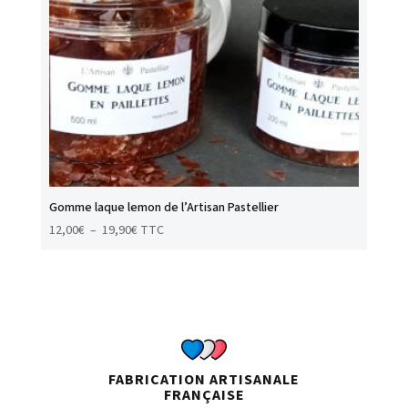
Gomme laque lemon de l’Artisan Pastellier
Plage
12,00
€
–
19,90
€
TTC
de
prix :
12,00€
à
19,90€
FABRICATION ARTISANALE
FRANÇAISE