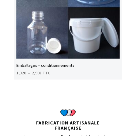
Emballages – conditionnements
Plage
1,32
€
–
2,90
€
TTC
de
prix :
1,32€
à
2,90€
FABRICATION ARTISANALE
FRANÇAISE