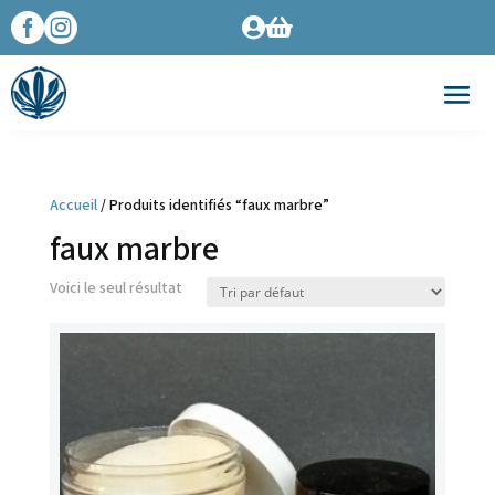




Accueil
/ Produits identifiés “faux marbre”
faux marbre
Voici le seul résultat