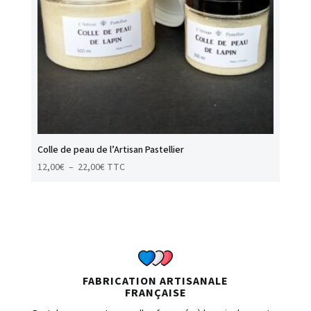
Colle de peau de l’Artisan Pastellier
Plage
12,00
€
–
22,00
€
TTC
de
prix :
12,00€
à
22,00€
FABRICATION ARTISANALE
FRANÇAISE