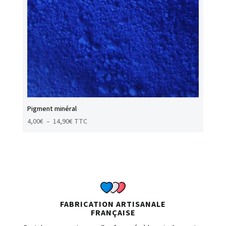
Pigment minéral
Plage
4,00
€
–
14,90
€
TTC
de
prix :
4,00€
à
14,90€
FABRICATION ARTISANALE
FRANÇAISE