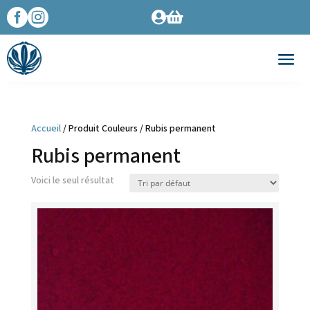




Accueil
/ Produit Couleurs / Rubis permanent
Rubis permanent
Voici le seul résultat