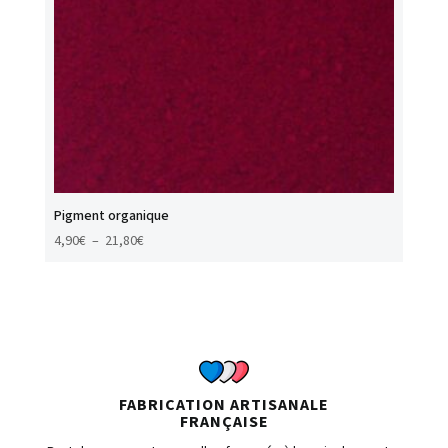
Pigment organique
Plage
4,90
€
–
21,80
€
de
prix :
4,90€
à
21,80€
FABRICATION ARTISANALE
FRANÇAISE