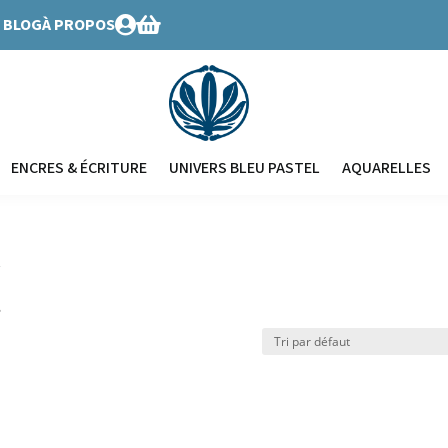
BLOG
À PROPOS


ENCRES & ÉCRITURE
UNIVERS BLEU PASTEL
AQUARELLES
t
t