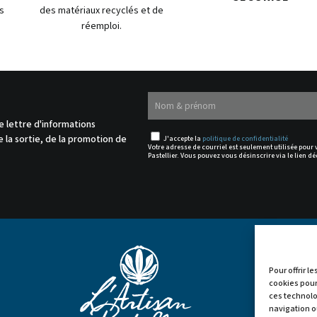
s
des matériaux recyclés et de
réemploi.
.
e lettre d'informations
 la sortie, de la promotion de
J'accepte la
politique de confidentialité
Votre adresse de courriel est seulement utilisée pour
Pastellier. Vous pouvez vous désinscrire via le lien dé
Pour offrir l
cookies pour
ces technolo


navigation ou