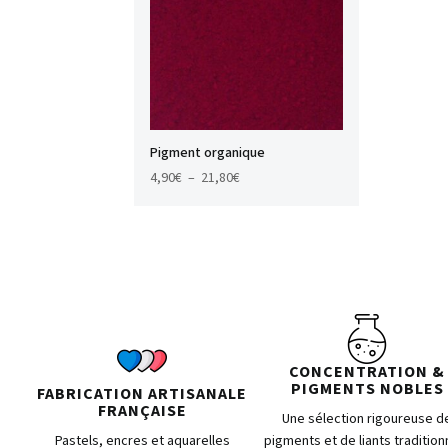
Pigment organique
Plage
4,90
€
–
21,80
€
de
prix :
4,90€
à
21,80€
CONCENTRATION &
PIGMENTS NOBLES
FABRICATION ARTISANALE
FRANÇAISE
Une sélection rigoureuse d
Pastels, encres et aquarelles
pigments et de liants tradition