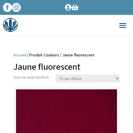




Accueil
/ Produit Couleurs / Jaune fluorescent
Jaune fluorescent
Voici le seul résultat