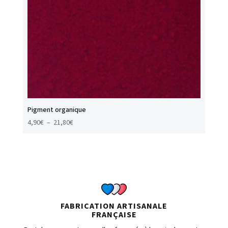
Pigment organique
Plage
4,90
€
–
21,80
€
de
prix :
4,90€
à
21,80€
FABRICATION ARTISANALE
FRANÇAISE