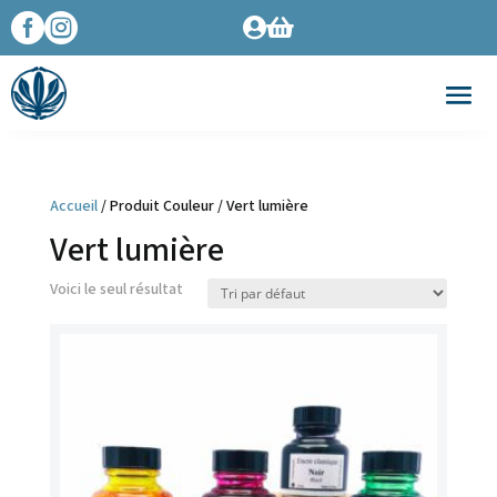




Accueil
/ Produit Couleur / Vert lumière
Vert lumière
Voici le seul résultat