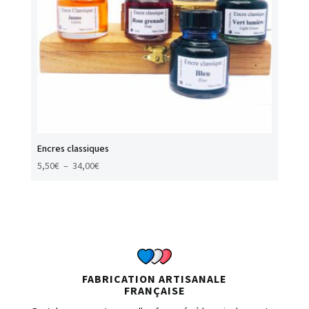
Encres classiques
Plage
5,50
€
–
34,00
€
de
prix :
5,50€
à
34,00€
FABRICATION ARTISANALE
FRANÇAISE