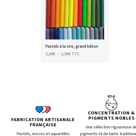
Pastels à la cire, grand bâton
Plage
2,00
€
–
2,90
€
TTC
de
prix :
2,00€
à
2,90€
CONCENTRATION &
PIGMENTS NOBLES
FABRICATION ARTISANALE
FRANÇAISE
Une sélection rigoureuse d
Pastels, encres et aquarelles
pigments et de liants tradition