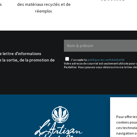
s
des matériaux recyclés et de
réemploi.
.
e lettre d'informations
 la sortie, de la promotion de
J'accepte la
politique de confidentialité
Votre adresse de courriel est seulement utilisée pour
Pastellier. Vous pouvez vous désinscrire via le lien dé
Pour offrir l
cookies pour
ces technolo


navigation ou