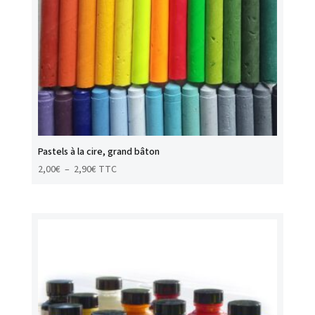
Pastels à la cire, grand bâton
Plage
2,00
€
–
2,90
€
TTC
de
prix :
2,00€
à
2,90€