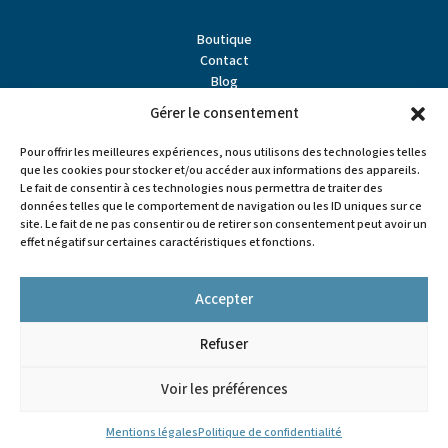
Boutique
Contact
Blog
À propos
Gérer le consentement
Partenaires
Points de vente
Pour offrir les meilleures expériences, nous utilisons des technologies telles
que les cookies pour stocker et/ou accéder aux informations des appareils.
Le fait de consentir à ces technologies nous permettra de traiter des
données telles que le comportement de navigation ou les ID uniques sur ce
site. Le fait de ne pas consentir ou de retirer son consentement peut avoir un
effet négatif sur certaines caractéristiques et fonctions.
Accepter
Refuser


Voir les préférences
Tous droits réservés - L'Artisan Pastellier
Mentions légales
Mentions légales
Politique de confidentialité
Politiques de confidentialité
Conditions générales de vente