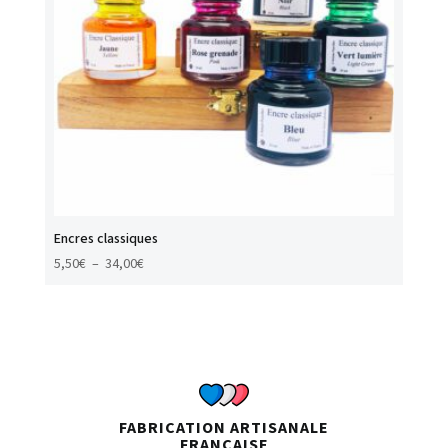
Encres classiques
Plage
5,50
€
–
34,00
€
de
prix :
5,50€
à
34,00€
FABRICATION ARTISANALE
FRANÇAISE