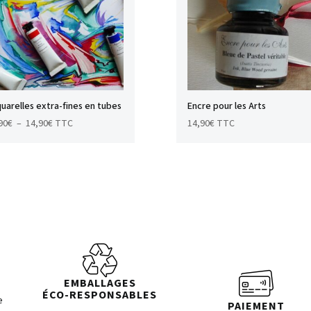
uarelles extra-fines en tubes
Encre pour les Arts
Plage
90
€
–
14,90
€
TTC
14,90
€
TTC
de
prix :
5,90€
à
14,90€
EMBALLAGES
ÉCO-RESPONSABLES
e
PAIEMENT