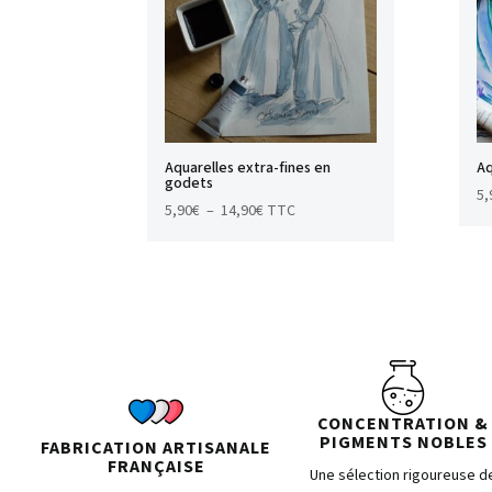
Aquarelles extra-fines en
Aq
godets
5,
Plage
5,90
€
–
14,90
€
TTC
de
prix :
5,90€
à
14,90€
CONCENTRATION &
PIGMENTS NOBLES
FABRICATION ARTISANALE
FRANÇAISE
Une sélection rigoureuse d