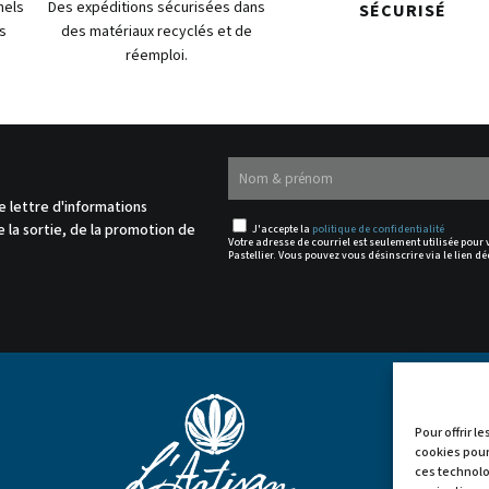
nels
Des expéditions sécurisées dans
SÉCURISÉ
s
des matériaux recyclés et de
réemploi.
.
e lettre d'informations
 la sortie, de la promotion de
J'accepte la
politique de confidentialité
Votre adresse de courriel est seulement utilisée pour
Pastellier. Vous pouvez vous désinscrire via le lien dé
Pour offrir l
cookies pour
ces technolo

