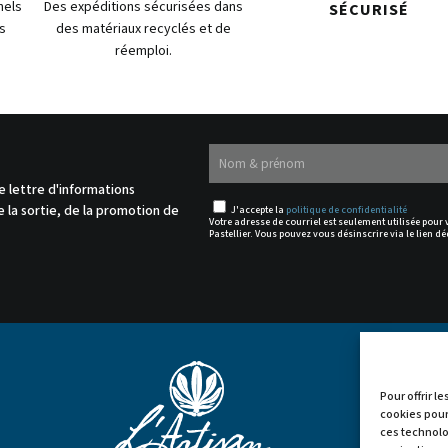
nels
Des expéditions sécurisées dans
SÉCURISÉ
s
des matériaux recyclés et de
réemploi.
.
e lettre d'informations
 la sortie, de la promotion de
J'accepte la
politique de confidentialité
Votre adresse de courriel est seulement utilisée pour
Pastellier. Vous pouvez vous désinscrire via le lien dé
Pour offrir l
cookies pour
ces technolo

