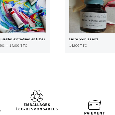
uarelles extra-fines en tubes
Encre pour les Arts
Plage
90
€
–
14,90
€
TTC
14,90
€
TTC
de
prix :
5,90€
à
14,90€
EMBALLAGES
ÉCO-RESPONSABLES
e
PAIEMENT