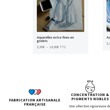
Aquarelles extra-fines en
Aq
godets
5,
Plage
5,90
€
–
14,90
€
TTC
de
prix :
5,90€
à
14,90€
CONCENTRATION &
PIGMENTS NOBLES
FABRICATION ARTISANALE
FRANÇAISE
Une sélection rigoureuse d