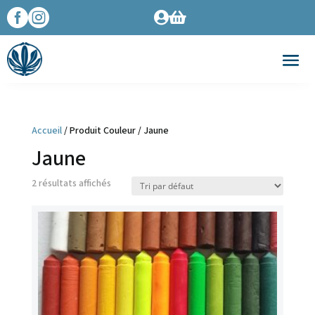




Accueil
/ Produit Couleur / Jaune
Jaune
2 résultats affichés