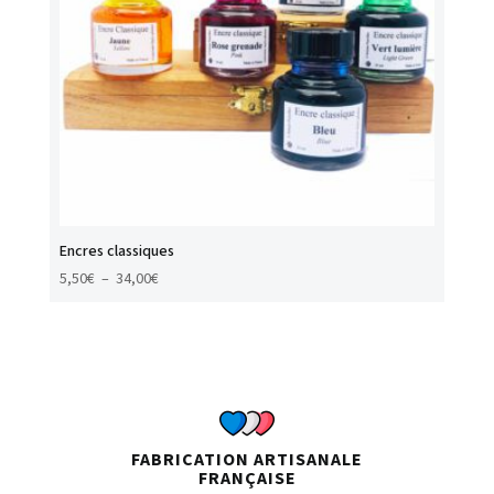
Encres classiques
Plage
5,50
€
–
34,00
€
de
prix :
5,50€
à
34,00€
FABRICATION ARTISANALE
FRANÇAISE