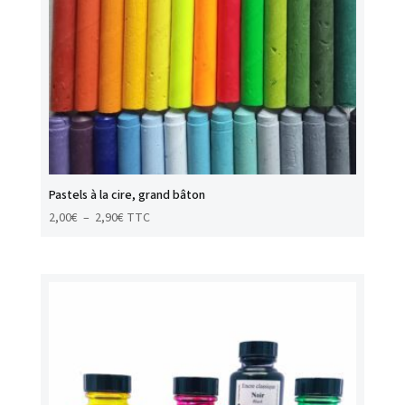
Pastels à la cire, grand bâton
Plage
2,00
€
–
2,90
€
TTC
de
prix :
2,00€
à
2,90€