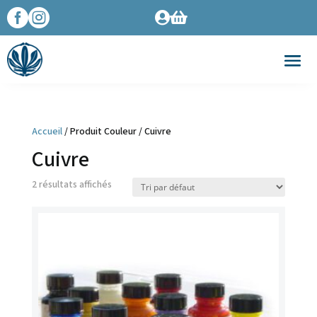




Accueil
/ Produit Couleur / Cuivre
Cuivre
2 résultats affichés