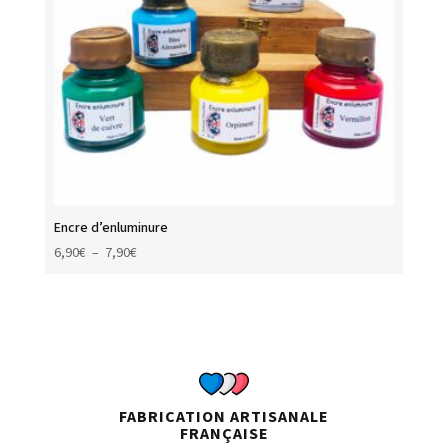
Encre d’enluminure
Plage
6,90
€
–
7,90
€
de
prix :
6,90€
à
7,90€
FABRICATION ARTISANALE
FRANÇAISE