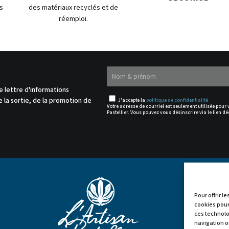
s
des matériaux recyclés et de
réemploi.
.
e lettre d'informations
 la sortie, de la promotion de
J'accepte la
politique de confidentialité
Votre adresse de courriel est seulement utilisée pour
Pastellier. Vous pouvez vous désinscrire via le lien dé
Pour offrir l
cookies pour
ces technolo


navigation ou