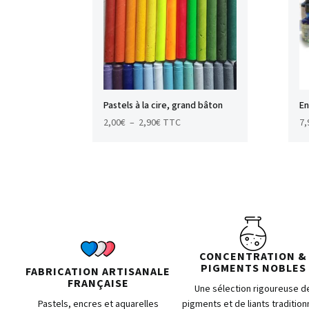
Pastels à la cire, grand bâton
En
Plage
2,00
€
–
2,90
€
TTC
7,
de
prix :
2,00€
à
2,90€
CONCENTRATION &
PIGMENTS NOBLES
FABRICATION ARTISANALE
FRANÇAISE
Une sélection rigoureuse d
Pastels, encres et aquarelles
pigments et de liants tradition