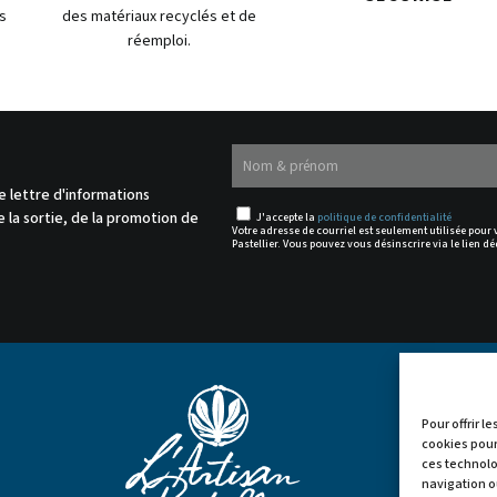
s
des matériaux recyclés et de
réemploi.
.
e lettre d'informations
 la sortie, de la promotion de
J'accepte la
politique de confidentialité
Votre adresse de courriel est seulement utilisée pour
Pastellier. Vous pouvez vous désinscrire via le lien dé
Pour offrir l
cookies pour
ces technolo


navigation ou