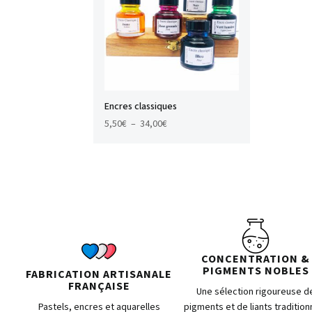
Encres classiques
Plage
5,50
€
–
34,00
€
de
prix :
5,50€
à
34,00€
CONCENTRATION &
PIGMENTS NOBLES
FABRICATION ARTISANALE
FRANÇAISE
Une sélection rigoureuse d
Pastels, encres et aquarelles
pigments et de liants tradition