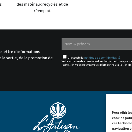
s
des matériaux recyclés et de
réemploi.
.
e lettre d'informations
 la sortie, de la promotion de
J'accepte la
politique de confidentialité
Votre adresse de courriel est seulement utilisée pour
Pastellier. Vous pouvez vous désinscrire via le lien dé
Pour offrir l
cookies pour
ces technolo


navigation ou