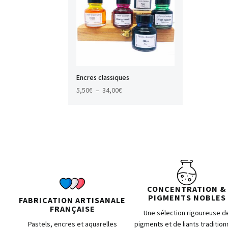
Encres classiques
Plage
5,50
€
–
34,00
€
de
prix :
5,50€
à
34,00€
CONCENTRATION &
PIGMENTS NOBLES
FABRICATION ARTISANALE
FRANÇAISE
Une sélection rigoureuse d
Pastels, encres et aquarelles
pigments et de liants tradition