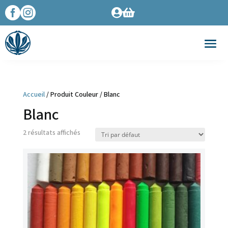




Accueil
/ Produit Couleur / Blanc
Blanc
2 résultats affichés