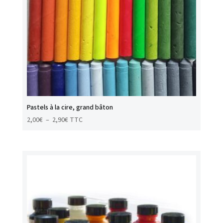
Pastels à la cire, grand bâton
Plage
2,00
€
–
2,90
€
TTC
de
prix :
2,00€
à
2,90€