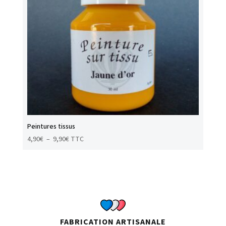
Peintures tissus
Plage
4,90
€
–
9,90
€
TTC
de
prix :
4,90€
à
9,90€
FABRICATION ARTISANALE