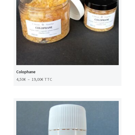
Colophane
Plage
4,50
€
–
19,00
€
TTC
de
prix :
4,50€
à
19,00€