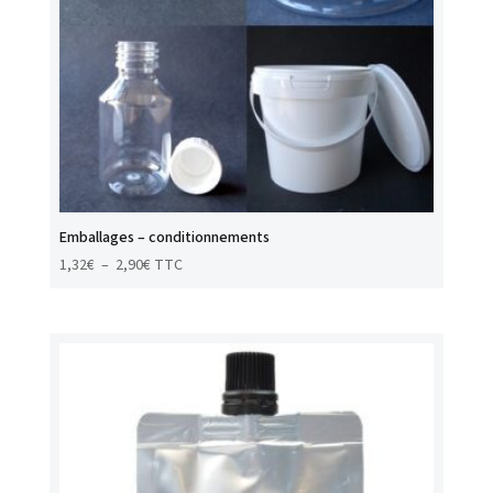
Emballages – conditionnements
Plage
1,32
€
–
2,90
€
TTC
de
prix :
1,32€
à
2,90€