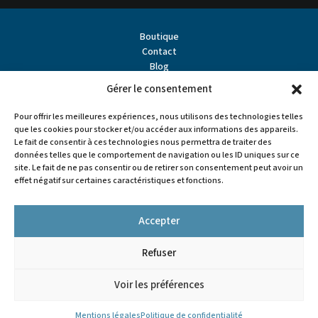
Boutique
Contact
Blog
À propos
Gérer le consentement
Partenaires
Points de vente
Pour offrir les meilleures expériences, nous utilisons des technologies telles
que les cookies pour stocker et/ou accéder aux informations des appareils.
Le fait de consentir à ces technologies nous permettra de traiter des
données telles que le comportement de navigation ou les ID uniques sur ce
site. Le fait de ne pas consentir ou de retirer son consentement peut avoir un
effet négatif sur certaines caractéristiques et fonctions.
Accepter
Refuser


Voir les préférences
Tous droits réservés - L'Artisan Pastellier
Mentions légales
Mentions légales
Politique de confidentialité