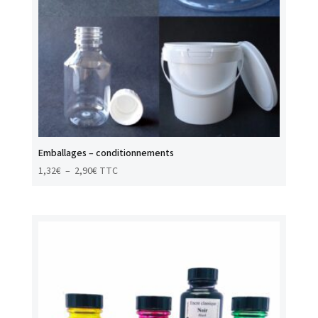
Emballages – conditionnements
Plage
1,32
€
–
2,90
€
TTC
de
prix :
1,32€
à
2,90€