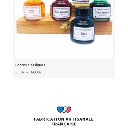
Encres classiques
Plage
5,50
€
–
34,00
€
de
prix :
5,50€
à
34,00€
FABRICATION ARTISANALE
FRANÇAISE