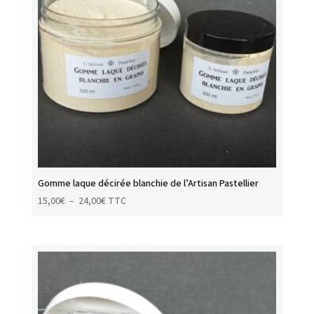
Gomme laque décirée blanchie de l’Artisan Pastellier
Plage
15,00
€
–
24,00
€
TTC
de
prix :
15,00€
à
24,00€