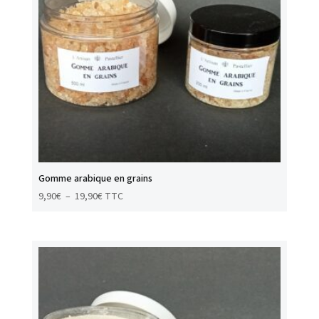
Gomme arabique en grains
Plage
9,90
€
–
19,90
€
TTC
de
prix :
9,90€
à
19,90€