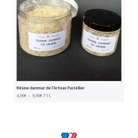
Résine dammar de l’Artisan Pastellier
Plage
4,90
€
–
9,90
€
TTC
de
prix :
4,90€
à
9,90€