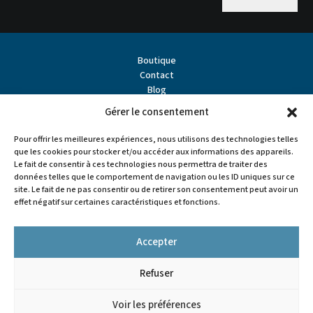
Boutique
Contact
Blog
À propos
Gérer le consentement
Partenaires
Points de vente
Pour offrir les meilleures expériences, nous utilisons des technologies telles
que les cookies pour stocker et/ou accéder aux informations des appareils.
Le fait de consentir à ces technologies nous permettra de traiter des
données telles que le comportement de navigation ou les ID uniques sur ce
site. Le fait de ne pas consentir ou de retirer son consentement peut avoir un
effet négatif sur certaines caractéristiques et fonctions.
Accepter
Refuser


Voir les préférences