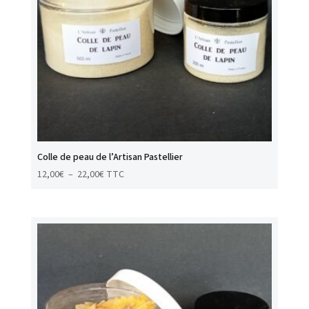
Colle de peau de l’Artisan Pastellier
Plage
12,00
€
–
22,00
€
TTC
de
prix :
12,00€
à
22,00€