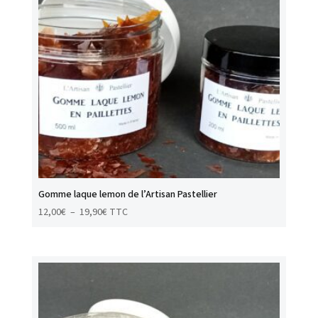
Gomme laque lemon de l’Artisan Pastellier
Plage
12,00
€
–
19,90
€
TTC
de
prix :
12,00€
à
19,90€