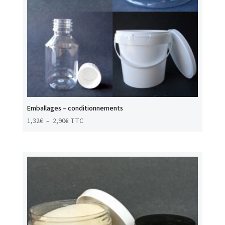
Emballages – conditionnements
Plage
1,32
€
–
2,90
€
TTC
de
prix :
1,32€
à
2,90€