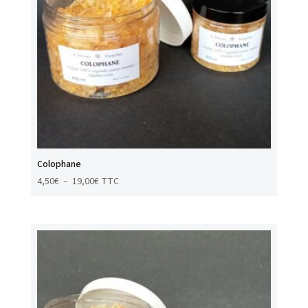
Colophane
Plage
4,50
€
–
19,00
€
TTC
de
prix :
4,50€
à
19,00€