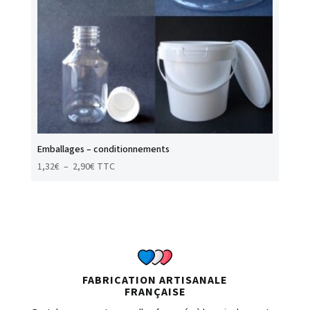
Emballages – conditionnements
Plage
1,32
€
–
2,90
€
TTC
de
prix :
1,32€
à
2,90€
FABRICATION ARTISANALE
FRANÇAISE